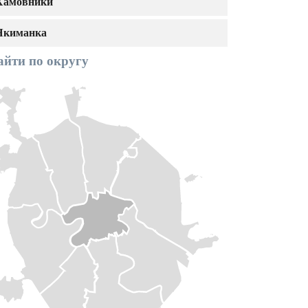
Хамовники
Якиманка
айти по округу