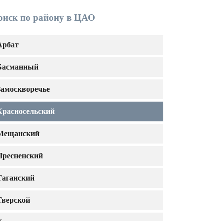
оиск по району в ЦАО
Арбат
Басманный
Замоскворечье
Красносельский
Мещанский
Пресненский
Таганский
Тверской