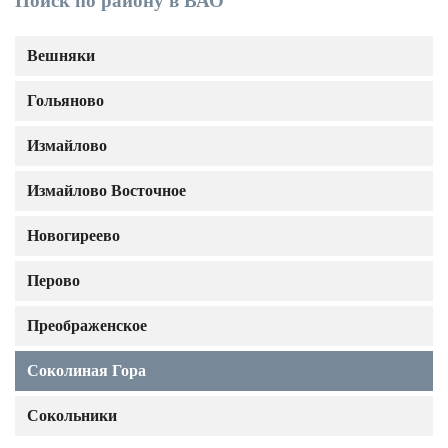
Поиск по району в ВАО
Вешняки
Гольяново
Измайлово
Измайлово Восточное
Новогиреево
Перово
Преображенское
Соколиная Гора
Сокольники