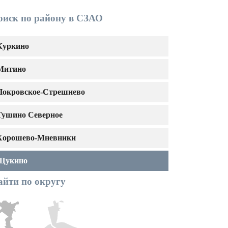
оиск по району в СЗАО
Куркино
Митино
Покровское-Стрешнево
Тушино Северное
Хорошево-Мневники
Щукино
айти по округу