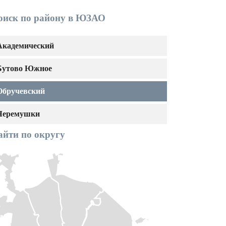
оиск по району в ЮЗАО
Академический
Бутово Южное
Обручевский
Черемушки
айти по округу